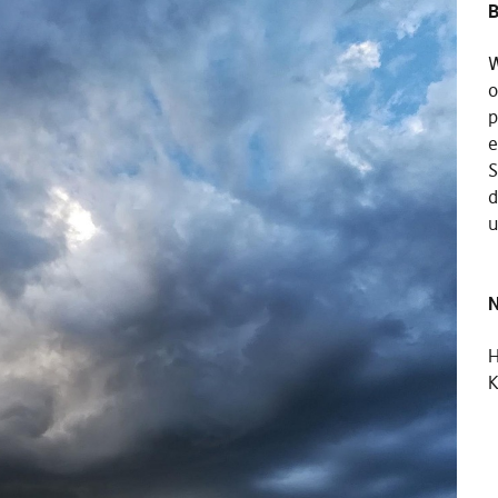
B
W
o
p
e
S
d
u
N
K