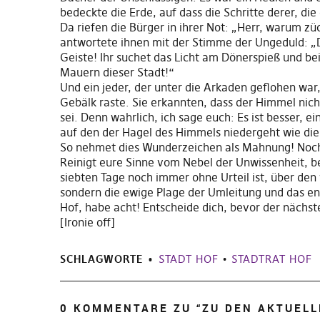
bedeckte die Erde, auf dass die Schritte derer, die
Da riefen die Bürger in ihrer Not: „Herr, warum z
antwortete ihnen mit der Stimme der Ungeduld: „Di
Geiste! Ihr suchet das Licht am Dönerspieß und be
Mauern dieser Stadt!“
Und ein jeder, der unter die Arkaden geflohen war
Gebälk raste. Sie erkannten, dass der Himmel nic
sei. Denn wahrlich, ich sage euch: Es ist besser, e
auf den der Hagel des Himmels niedergeht wie die
So nehmet dies Wunderzeichen als Mahnung! Noch 
Reinigt eure Sinne vom Nebel der Unwissenheit, 
siebten Tage noch immer ohne Urteil ist, über den w
sondern die ewige Plage der Umleitung und das en
Hof, habe acht! Entscheide dich, bevor der nächste
[Ironie off]
SCHLAGWORTE
STADT HOF
•
STADTRAT HOF
0 KOMMENTARE ZU “
ZU DEN AKTUEL