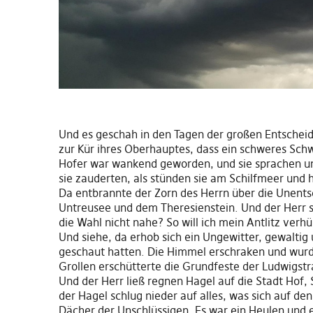
Und es geschah in den Tagen der großen Entscheidu
zur Kür ihres Oberhauptes, dass ein schweres Sch
Hofer war wankend geworden, und sie sprachen un
sie zauderten, als stünden sie am Schilfmeer und h
Da entbrannte der Zorn des Herrn über die Unent
Untreusee und dem Theresienstein. Und der Herr sp
die Wahl nicht nahe? So will ich mein Antlitz verh
Und siehe, da erhob sich ein Ungewitter, gewaltig u
geschaut hatten. Die Himmel erschraken und wurde
Grollen erschütterte die Grundfeste der Ludwigstra
Und der Herr ließ regnen Hagel auf die Stadt Hof, 
der Hagel schlug nieder auf alles, was sich auf de
Dächer der Unschlüssigen. Es war ein Heulen und 