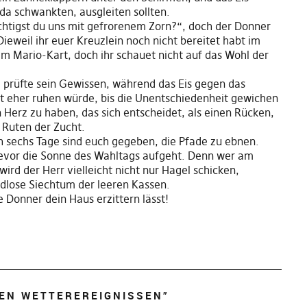
 da schwankten, ausgleiten sollten.
üchtigst du uns mit gefrorenem Zorn?“, doch der Donner
eweil ihr euer Kreuzlein noch nicht bereitet habt im
im Mario-Kart, doch ihr schauet nicht auf das Wohl der
, prüfte sein Gewissen, während das Eis gegen das
ht eher ruhen würde, bis die Unentschiedenheit gewichen
in Herz zu haben, das sich entscheidet, als einen Rücken,
 Ruten der Zucht.
sechs Tage sind euch gegeben, die Pfade zu ebnen.
bevor die Sonne des Wahltags aufgeht. Denn wer am
ird der Herr vielleicht nicht nur Hagel schicken,
dlose Siechtum der leeren Kassen.
 Donner dein Haus erzittern lässt!
LEN WETTEREREIGNISSEN
”