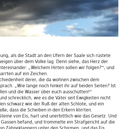
ng, als die Stadt an den Ufern der Saale sich rüstete
weigen über dem Volke lag. Denn siehe, das Herz der
tereinander: „Welchem Hirten sollen wir folgen?“, und
arrten auf ein Zeichen.
schiedenheit derer, die da wohnen zwischen dem
rach: „Wie lange noch hinket ihr auf beiden Seiten? Ist
üllen und die Wasser über euch ausschütten!“
nd schrecklich, wie es die Väter seit Ewigkeiten nicht
n schwarz wie der Ruß der alten Schlote, und ein
ße, dass die Scheiben in den Erkern klirrten.
Steine von Eis, hart und unerbittlich wie das Gesetz. Und
n Gassen befand, und trommelte ein Strafgericht auf die
ein Zähneklappern unter den Schirmen, und das Eis