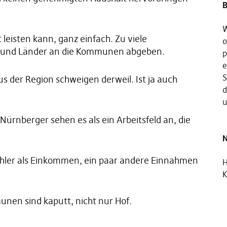
B
W
 leisten kann, ganz einfach. Zu viele
o
nd und Länder an die Kommunen abgeben.
p
e
S
s der Region schweigen derweil. Ist ja auch
d
u
Nürnberger sehen es als ein Arbeitsfeld an, die
N
ler als Einkommen, ein paar andere Einnahmen
K
munen sind kaputt, nicht nur Hof.