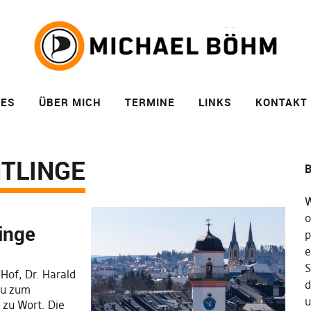
LES
ÜBER MICH
TERMINE
LINKS
KONTAKT
TLINGE
B
W
o
linge
p
e
S
Hof, Dr. Harald
d
au zum
u
zu Wort. Die