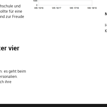
chschule und
llte für eine
N
nd zur Freude
K
er vier
n: es geht beim
rsonalien.
ch ihre