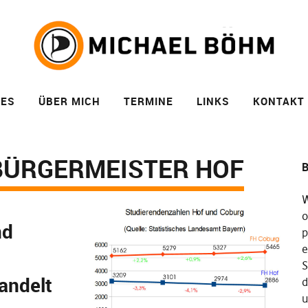
LES
ÜBER MICH
TERMINE
LINKS
KONTAKT
ÜRGERMEISTER HOF
B
W
o
nd
p
e
S
andelt
d
u